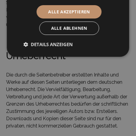
Seiten ist jedoch ohne konkrete Anhaltspunkte einer
Rechtsverletzung nicht zumutbar. Bei Bekanntwerden
ALLE AKZEPTIEREN
von Rechtsverletzungen werden wir derartige Links
umgehend entfernen.
ALLE ABLEHNEN
DETAILS ANZEIGEN
Urheberrecht
Die durch die Seitenbetreiber erstellten Inhalte und
Werke auf diesen Seiten unterliegen dem deutschen
Urheberrecht. Die Vervielfältigung, Bearbeitung,
Verbreitung und jede Art der Verwertung außerhalb der
Grenzen des Urheberrechtes bedürfen der schriftlichen
Zustimmung des jeweiligen Autors bzw. Erstellers.
Downloads und Kopien dieser Seite sind nur für den
privaten, nicht kommerziellen Gebrauch gestattet.