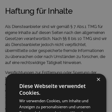
Haftung für Inhalte
Als Diensteanbieter sind wir gemäß § 7 Abs.1 TMG für
eigene Inhalte auf diesen Seiten nach den allgemeinen
Gesetzen verantwortlich. Nach §§ 8 bis 10 TMG sind wir
als Diensteanbieter jedoch nicht verpflichtet,
übermittelte oder gespeicherte fremde Informationen
zu überwachen oder nach Umständen zu forschen, die
auf eine rechtswidrige Tätigkeit hinweisen.
Verpflichtungen zur Entfernung oder Sperrung der
×
Nutzung von Informationen nach den allgemeinen
Gesetzen bleiben hiervon unberührt. Eine
Diese Webseite verwendet
diesbezügliche Haftung ist jedoch erst ab dem
Cookies.
Zeitpunkt der Kenntnis einer konkreten
Wir verwenden Cookies, um Inhalte und
Rechtsverletzung möglich. Bei Bekanntwerden von
Anzeigen zu personalisieren und unseren
entsprechenden Rechtsverletzungen werden wir diese