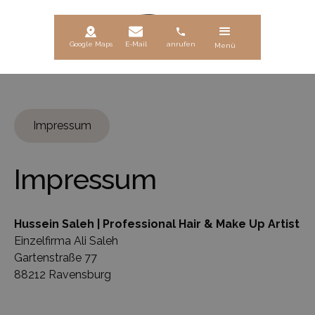
Google Maps
E-Mail
anrufen
Menü
Impressum
Impressum
Hussein Saleh | Professional Hair & Make Up Artist
Einzelfirma Ali Saleh
Gartenstraße 77
88212 Ravensburg