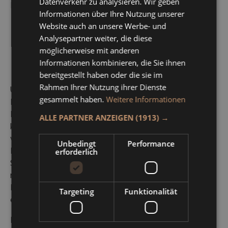
Datenverkehr zu analysieren. Wir geben
Inhalte umgehend entfernen.
Informationen über Ihre Nutzung unserer
Website auch an unsere Werbe- und
Analysepartner weiter, die diese
möglicherweise mit anderen
Haftung für Links
Informationen kombinieren, die Sie ihnen
bereitgestellt haben oder die sie im
Rahmen Ihrer Nutzung ihrer Dienste
Unser Angebot enthält Links zu externen Websites
gesammelt haben.
Weitere Informationen
Dritter, auf deren Inhalte wir keinen Einfluss haben.
Deshalb können wir für diese fremden Inhalte auch
ALLE PARTNER ANZEIGEN
(1913) →
keine Gewähr übernehmen. Für die Inhalte der
verlinkten Seiten ist stets der jeweilige Anbieter oder
Unbedingt
Performance
Betreiber der Seiten verantwortlich. Die verlinkten
erforderlich
Seiten wurden zum Zeitpunkt der Verlinkung auf
mögliche Rechtsverstöße überprüft. Rechtswidrige
Inhalte waren zum Zeitpunkt der Verlinkung nicht
Targeting
Funktionalität
erkennbar.
Eine permanente inhaltliche Kontrolle der verlinkten